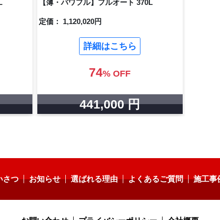
L
【薄・パワフル】フルオート 370L
定価： 1,120,020円
詳細はこちら
74
% OFF
441,000 円
いさつ
お知らせ
選ばれる理由
よくあるご質問
施工事