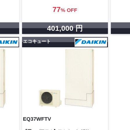
77
% OFF
401,000 円
エコキュート
EQ37WFTV