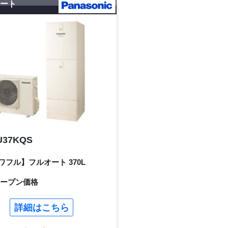
ュート
U37KQS
ワフル】フルオート 370L
オープン価格
詳細はこちら