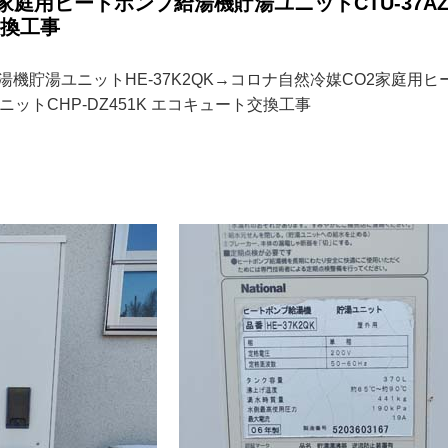
家庭用ヒートポンプ給湯機貯湯ユニットCTU-37A
交換工事
ンプ給湯機貯湯ユニットHE-37K2QK→コロナ自然冷媒CO2家庭
ユニットCHP-DZ451K エコキュート交換工事