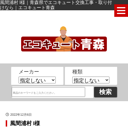
風間浦村 I様｜青森県でエコキュート交換工事・取り付
けなら｜エコキュート青森
メーカー
種類
2022年12月6日
風間浦村 I様