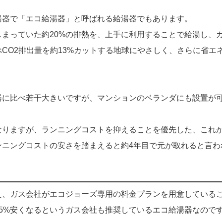
湯器で「エコ給湯器」と呼ばれる給湯器でもあります。
まっていた約20%の排熱を、上手に利用することで給湯し、
CO2排出量を約13%カットする地球にやさしく、さらに省エ
器に比べ若干大きいですが、マンションのベランダにも設置が
なりますが、ランニングコストを抑えることを優先した、これ
ンニングコストの安さを踏まえると約4年目で元が取れると言わ
え、ガス会社がエコジョーズ専用の料金プランを用意している
5%安くなるというガス会社も推奨しているエコ給湯器なので